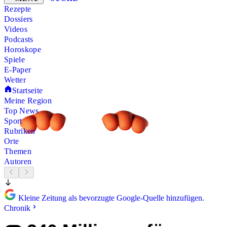
Rezepte
Dossiers
Videos
Podcasts
Horoskope
Spiele
E-Paper
Wetter
Startseite
Meine Region
Top News
Sport
Rubriken
Orte
Themen
Autoren
Kleine Zeitung als bevorzugte Google-Quelle hinzufügen.
Chronik