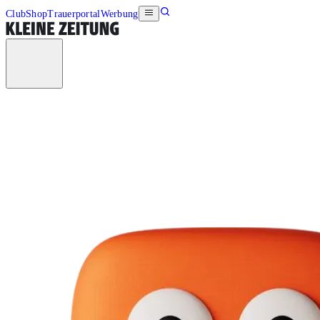
Club
Shop
Trauerportal
Werbung