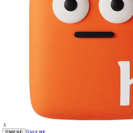
MENÜ
SUCHE