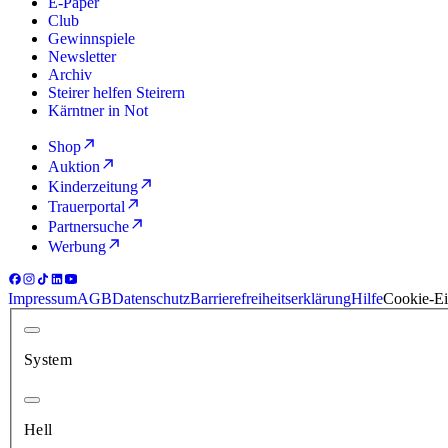
E-Paper
Club
Gewinnspiele
Newsletter
Archiv
Steirer helfen Steirern
Kärntner in Not
Shop
Auktion
Kinderzeitung
Trauerportal
Partnersuche
Werbung
Impressum
AGB
Datenschutz
Barrierefreiheitserklärung
Hilfe
Cookie-Ei
System
Hell