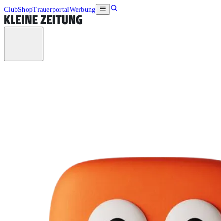
Club
Shop
Trauerportal
Werbung