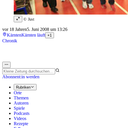
© Just
vor 18 Jahren
5. Juni 2008 um 13:26
Kärnten
Kärnten läuft
+1
Chronik
Abonnent:in werden
Rubriken
Orte
Themen
Autoren
Spiele
Podcasts
Videos
Rezepte