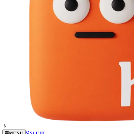
MENÜ
SUCHE