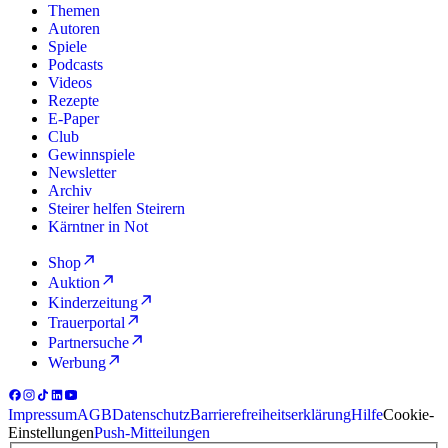
Themen
Autoren
Spiele
Podcasts
Videos
Rezepte
E-Paper
Club
Gewinnspiele
Newsletter
Archiv
Steirer helfen Steirern
Kärntner in Not
Shop
Auktion
Kinderzeitung
Trauerportal
Partnersuche
Werbung
Impressum
AGB
Datenschutz
Barrierefreiheitserklärung
Hilfe
Cookie-
Einstellungen
Push-Mitteilungen