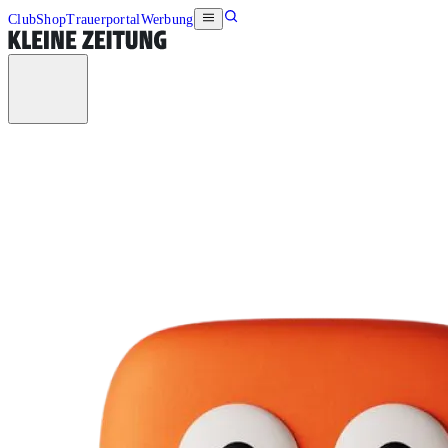
Club
Shop
Trauerportal
Werbung