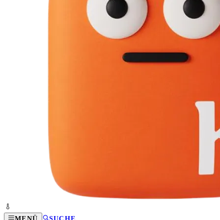
MENÜ
SUCHE