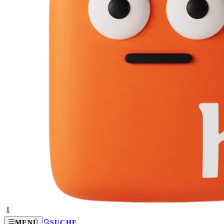
MENÜ
SUCHE