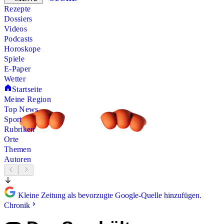
Rezepte
Dossiers
Videos
Podcasts
Horoskope
Spiele
E-Paper
Wetter
Startseite
Meine Region
Top News
Sport
Rubriken
Orte
Themen
Autoren
Kleine Zeitung als bevorzugte Google-Quelle hinzufügen.
Chronik