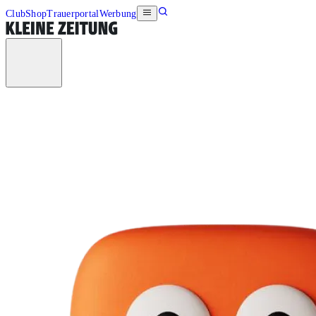
Club
Shop
Trauerportal
Werbung