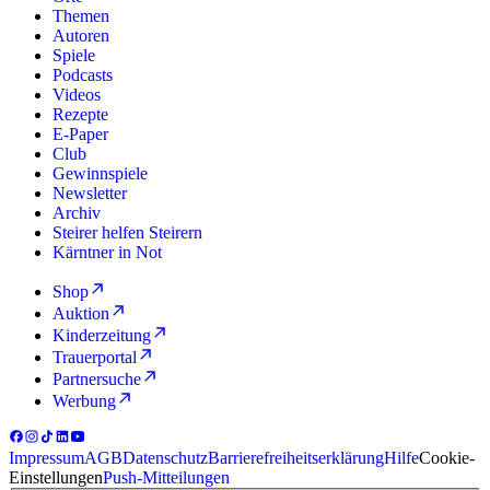
Themen
Autoren
Spiele
Podcasts
Videos
Rezepte
E-Paper
Club
Gewinnspiele
Newsletter
Archiv
Steirer helfen Steirern
Kärntner in Not
Shop
Auktion
Kinderzeitung
Trauerportal
Partnersuche
Werbung
Impressum
AGB
Datenschutz
Barrierefreiheitserklärung
Hilfe
Cookie-
Einstellungen
Push-Mitteilungen