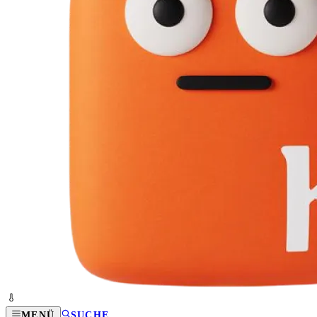
MENÜ
SUCHE