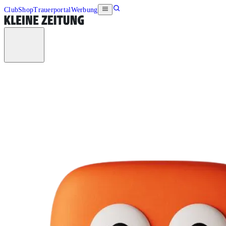
Club
Shop
Trauerportal
Werbung