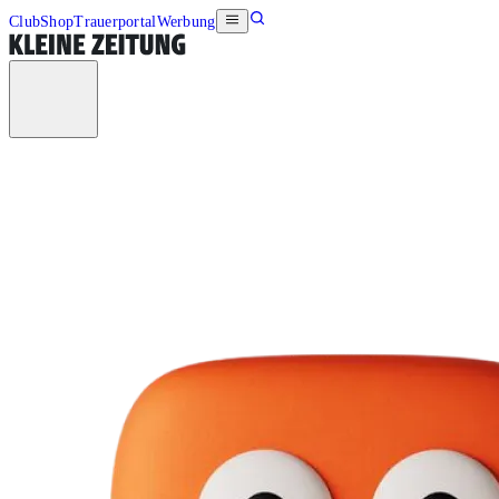
Club
Shop
Trauerportal
Werbung