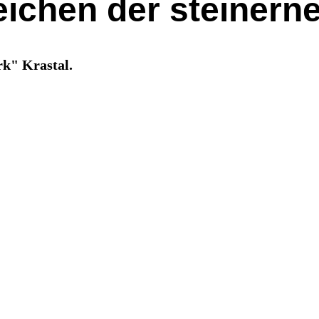
eichen der steinern
rk" Krastal.