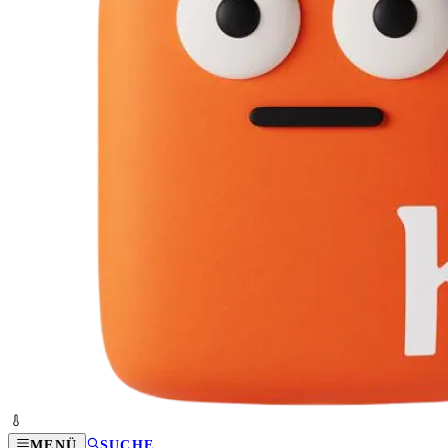
MENÜ
SUCHE