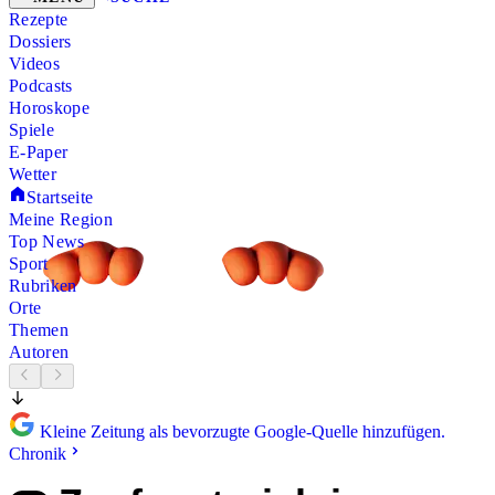
Rezepte
Dossiers
Videos
Podcasts
Horoskope
Spiele
E-Paper
Wetter
Startseite
Meine Region
Top News
Sport
Rubriken
Orte
Themen
Autoren
Kleine Zeitung als bevorzugte Google-Quelle hinzufügen.
Chronik