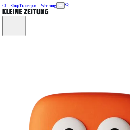
Club
Shop
Trauerportal
Werbung