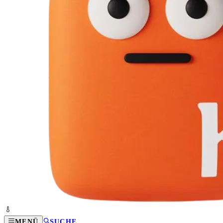
MENÜ
SUCHE