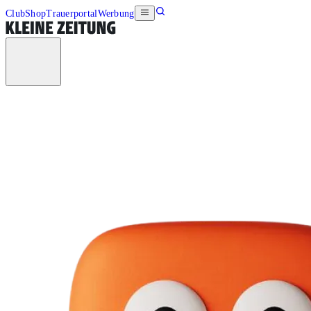
Club
Shop
Trauerportal
Werbung