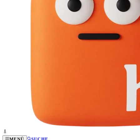
MENÜ
SUCHE