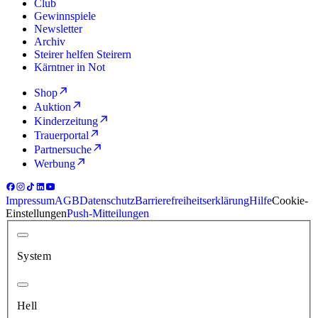
Club
Gewinnspiele
Newsletter
Archiv
Steirer helfen Steirern
Kärntner in Not
Shop
Auktion
Kinderzeitung
Trauerportal
Partnersuche
Werbung
Impressum
AGB
Datenschutz
Barrierefreiheitserklärung
Hilfe
Cookie-
Einstellungen
Push-Mitteilungen
System
Hell