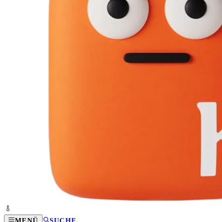
MENÜ
SUCHE