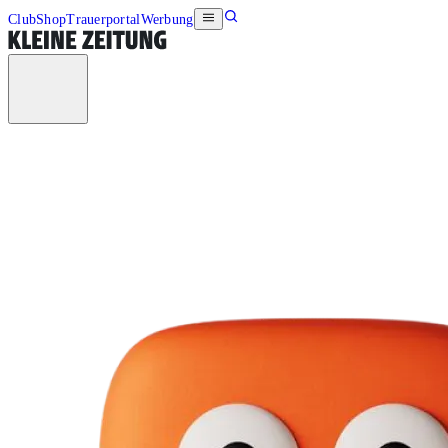
Club
Shop
Trauerportal
Werbung