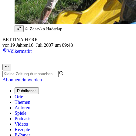
© Zdravko Haderlap
BETTINA HERK
vor 19 Jahren
16. Juli 2007 um 09:48
Völkermarkt
Abonnent:in werden
Rubriken
Orte
Themen
Autoren
Spiele
Podcasts
Videos
Rezepte
E-Paper