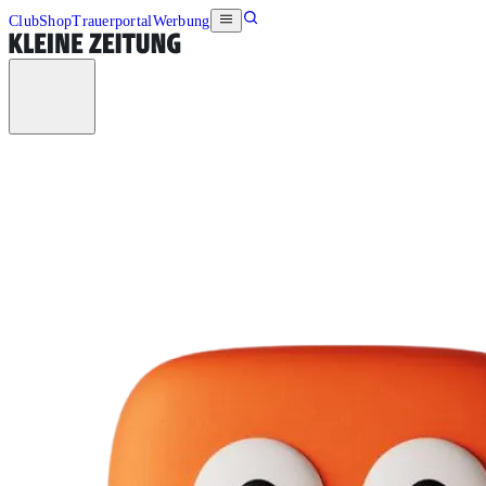
Club
Shop
Trauerportal
Werbung