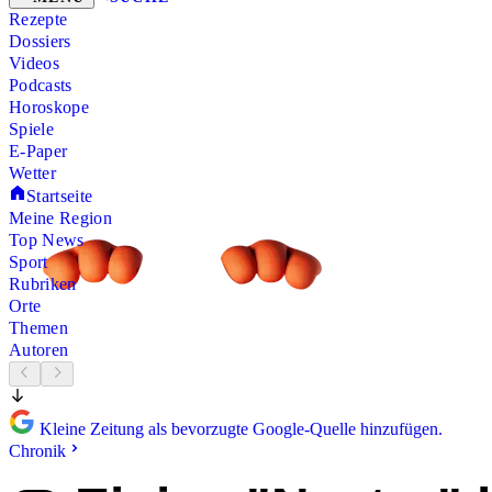
Rezepte
Dossiers
Videos
Podcasts
Horoskope
Spiele
E-Paper
Wetter
Startseite
Meine Region
Top News
Sport
Rubriken
Orte
Themen
Autoren
Kleine Zeitung als bevorzugte Google-Quelle hinzufügen.
Chronik