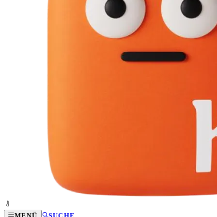
MENÜ
SUCHE