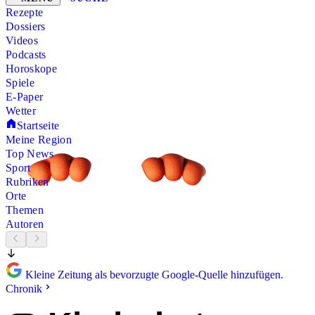
Rezepte
Dossiers
Videos
Podcasts
Horoskope
Spiele
E-Paper
Wetter
Startseite
Meine Region
Top News
Sport
Rubriken
Orte
Themen
Autoren
Kleine Zeitung als bevorzugte Google-Quelle hinzufügen.
Chronik