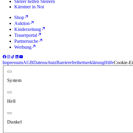
Steirer helfen Steirern
Kärntner in Not
Shop
Auktion
Kinderzeitung
Trauerportal
Partnersuche
Werbung
Impressum
AGB
Datenschutz
Barrierefreiheitserklärung
Hilfe
Cookie-Ei
System
Hell
Dunkel