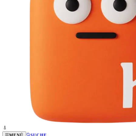
MENÜ
SUCHE