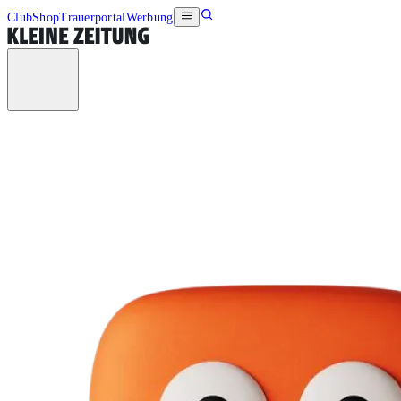
Club
Shop
Trauerportal
Werbung