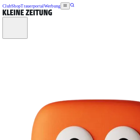
Club
Shop
Trauerportal
Werbung