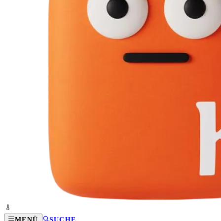
MENÜ
SUCHE