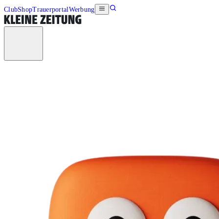
Club
Shop
Trauerportal
Werbung