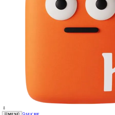
MENÜ
SUCHE