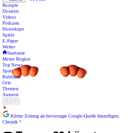
Rezepte
Dossiers
Videos
Podcasts
Horoskope
Spiele
E-Paper
Wetter
Startseite
Meine Region
Top News
Sport
Rubriken
Orte
Themen
Autoren
Kleine Zeitung als bevorzugte Google-Quelle hinzufügen.
Chronik