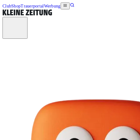
Club
Shop
Trauerportal
Werbung