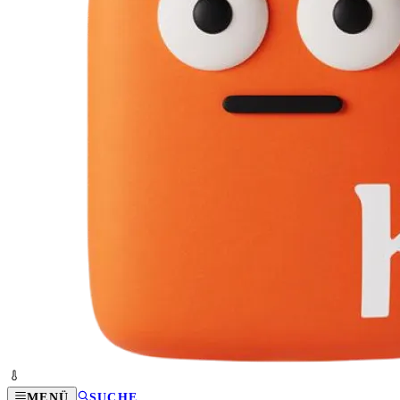
MENÜ
SUCHE