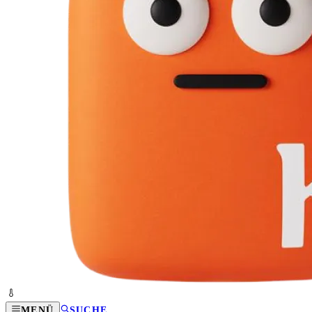
MENÜ
SUCHE