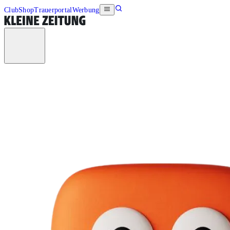
Club
Shop
Trauerportal
Werbung