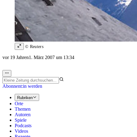
© Reuters
vor 19 Jahren
1. März 2007 um 13:34
Abonnent:in werden
Rubriken
Orte
Themen
Autoren
Spiele
Podcasts
Videos
Rezepte