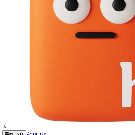
MENÜ
SUCHE