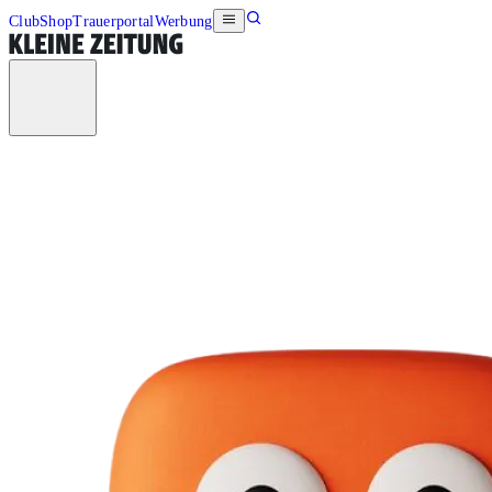
Club
Shop
Trauerportal
Werbung