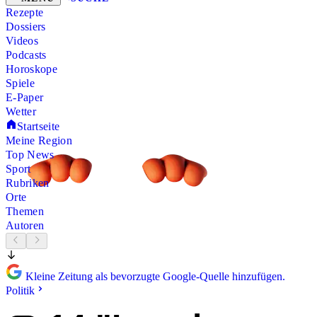
Rezepte
Dossiers
Videos
Podcasts
Horoskope
Spiele
E-Paper
Wetter
Startseite
Meine Region
Top News
Sport
Rubriken
Orte
Themen
Autoren
Kleine Zeitung als bevorzugte Google-Quelle hinzufügen.
Politik