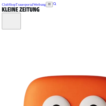
Club
Shop
Trauerportal
Werbung