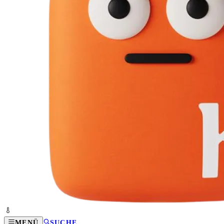
MENÜ
SUCHE