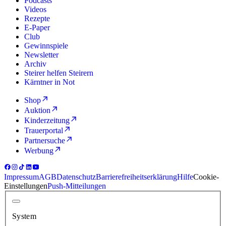
Podcasts
Videos
Rezepte
E-Paper
Club
Gewinnspiele
Newsletter
Archiv
Steirer helfen Steirern
Kärntner in Not
Shop
Auktion
Kinderzeitung
Trauerportal
Partnersuche
Werbung
Impressum
AGB
Datenschutz
Barrierefreiheitserklärung
Hilfe
Cookie-
Einstellungen
Push-Mitteilungen
System