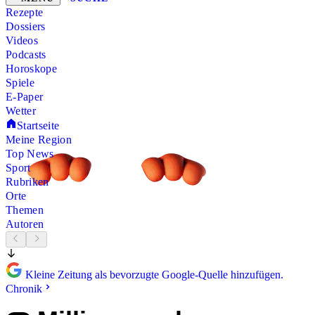
Rezepte
Dossiers
Videos
Podcasts
Horoskope
Spiele
E-Paper
Wetter
Startseite
Meine Region
Top News
Sport
Rubriken
Orte
Themen
Autoren
Kleine Zeitung als bevorzugte Google-Quelle hinzufügen.
Chronik