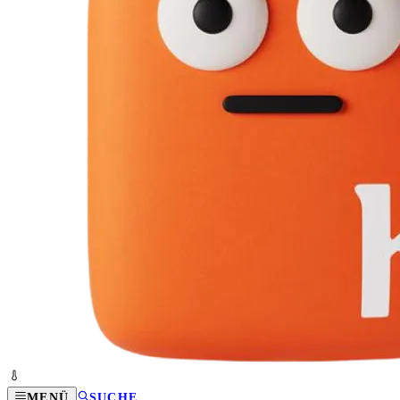
MENÜ
SUCHE