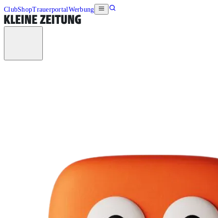
Club
Shop
Trauerportal
Werbung