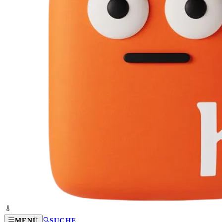
MENÜ
SUCHE