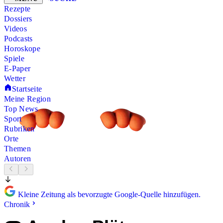
Rezepte
Dossiers
Videos
Podcasts
Horoskope
Spiele
E-Paper
Wetter
Startseite
Meine Region
Top News
Sport
Rubriken
Orte
Themen
Autoren
Kleine Zeitung als bevorzugte Google-Quelle hinzufügen.
Chronik