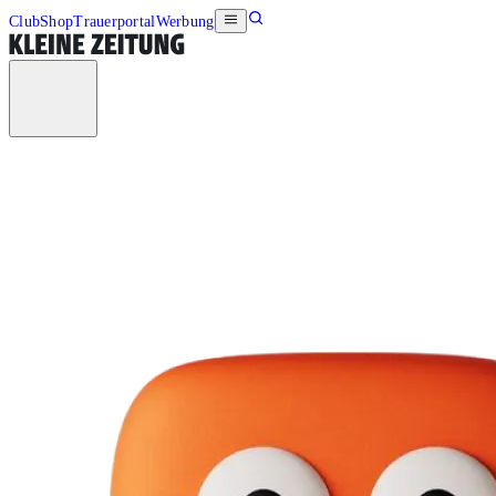
Club
Shop
Trauerportal
Werbung