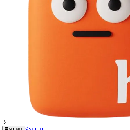
MENÜ
SUCHE