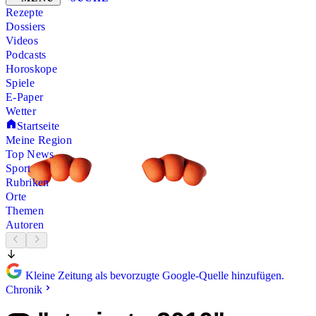
Rezepte
Dossiers
Videos
Podcasts
Horoskope
Spiele
E-Paper
Wetter
Startseite
Meine Region
Top News
Sport
Rubriken
Orte
Themen
Autoren
Kleine Zeitung als bevorzugte Google-Quelle hinzufügen.
Chronik