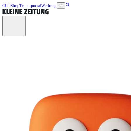
Club
Shop
Trauerportal
Werbung