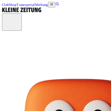
Club
Shop
Trauerportal
Werbung