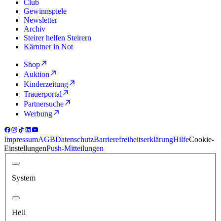
Club
Gewinnspiele
Newsletter
Archiv
Steirer helfen Steirern
Kärntner in Not
Shop
Auktion
Kinderzeitung
Trauerportal
Partnersuche
Werbung
Impressum
AGB
Datenschutz
Barrierefreiheitserklärung
Hilfe
Cookie-
Einstellungen
Push-Mitteilungen
System
Hell