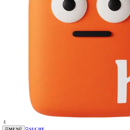
MENÜ
SUCHE