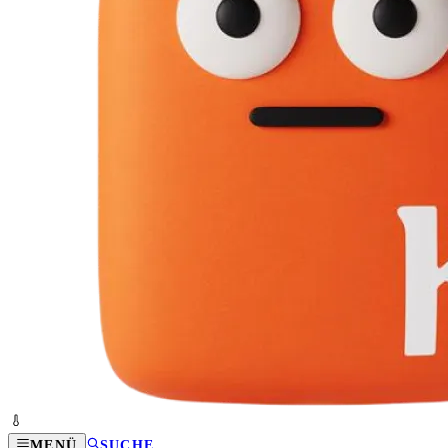
MENÜ
SUCHE