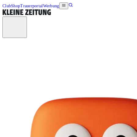
Club
Shop
Trauerportal
Werbung