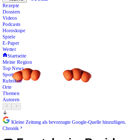
Rezepte
Dossiers
Videos
Podcasts
Horoskope
Spiele
E-Paper
Wetter
Startseite
Meine Region
Top News
Sport
Rubriken
Orte
Themen
Autoren
Kleine Zeitung als bevorzugte Google-Quelle hinzufügen.
Chronik