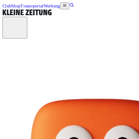
Club
Shop
Trauerportal
Werbung