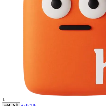
MENÜ
SUCHE