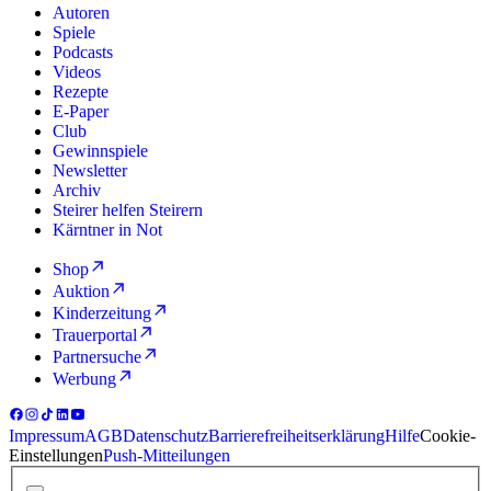
Autoren
Spiele
Podcasts
Videos
Rezepte
E-Paper
Club
Gewinnspiele
Newsletter
Archiv
Steirer helfen Steirern
Kärntner in Not
Shop
Auktion
Kinderzeitung
Trauerportal
Partnersuche
Werbung
Impressum
AGB
Datenschutz
Barrierefreiheitserklärung
Hilfe
Cookie-
Einstellungen
Push-Mitteilungen