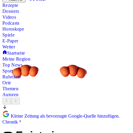
Rezepte
Dossiers
Videos
Podcasts
Horoskope
Spiele
E-Paper
Wetter
Startseite
Meine Region
Top News
Sport
Rubriken
Orte
Themen
Autoren
Kleine Zeitung als bevorzugte Google-Quelle hinzufügen.
Chronik