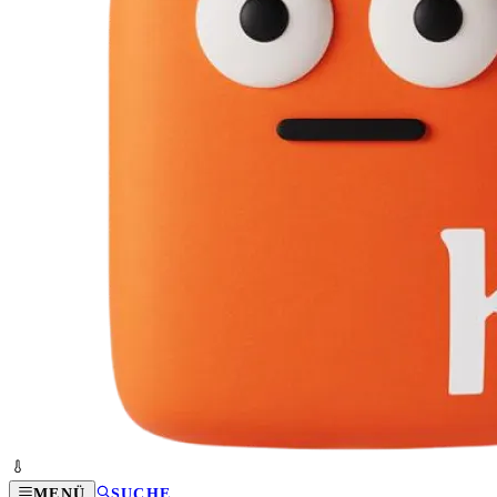
MENÜ
SUCHE