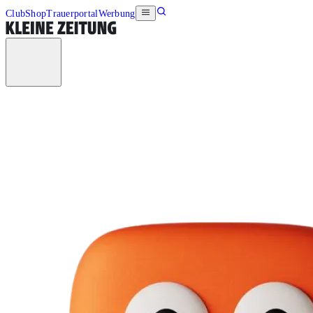
Club
Shop
Trauerportal
Werbung