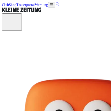
Club
Shop
Trauerportal
Werbung