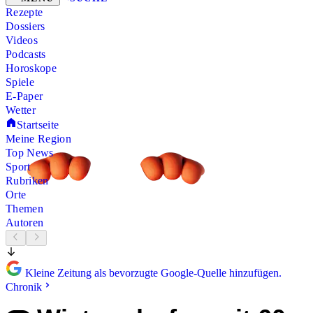
Rezepte
Dossiers
Videos
Podcasts
Horoskope
Spiele
E-Paper
Wetter
Startseite
Meine Region
Top News
Sport
Rubriken
Orte
Themen
Autoren
Kleine Zeitung als bevorzugte Google-Quelle hinzufügen.
Chronik