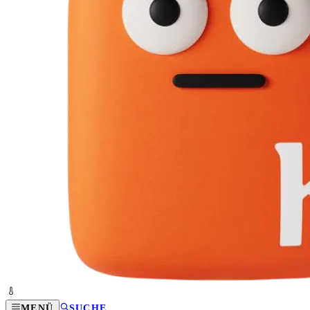
MENÜ
SUCHE