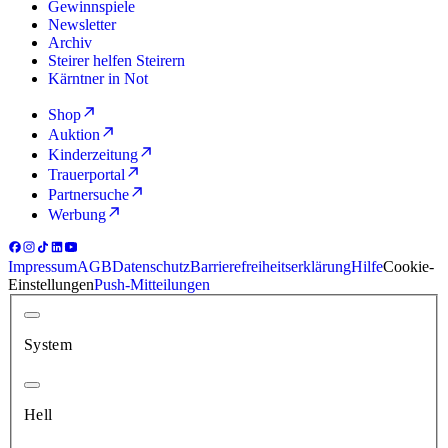
Gewinnspiele
Newsletter
Archiv
Steirer helfen Steirern
Kärntner in Not
Shop
Auktion
Kinderzeitung
Trauerportal
Partnersuche
Werbung
Impressum
AGB
Datenschutz
Barrierefreiheitserklärung
Hilfe
Cookie-
Einstellungen
Push-Mitteilungen
System
Hell