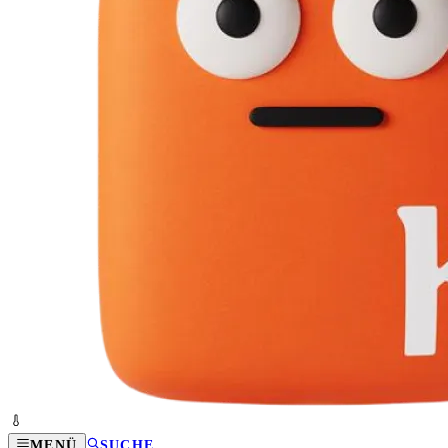
MENÜ
SUCHE