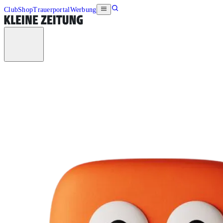
Club
Shop
Trauerportal
Werbung