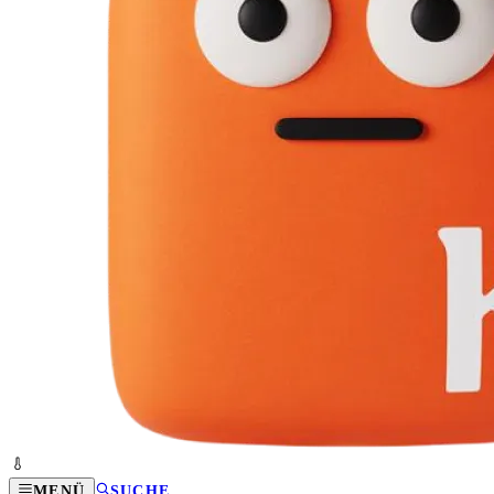
MENÜ
SUCHE