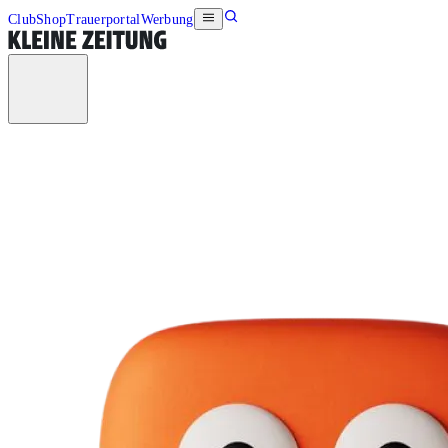
Club
Shop
Trauerportal
Werbung