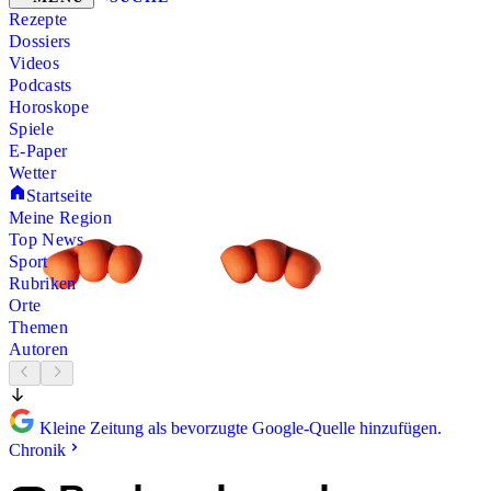
Rezepte
Dossiers
Videos
Podcasts
Horoskope
Spiele
E-Paper
Wetter
Startseite
Meine Region
Top News
Sport
Rubriken
Orte
Themen
Autoren
Kleine Zeitung als bevorzugte Google-Quelle hinzufügen.
Chronik