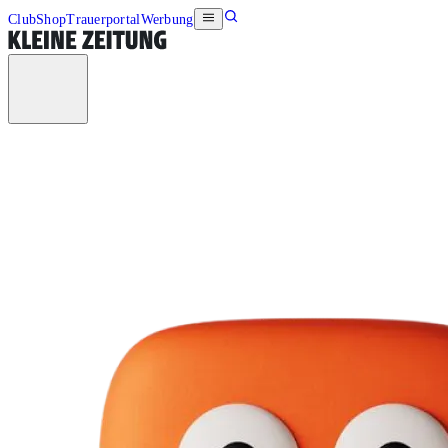
Club
Shop
Trauerportal
Werbung