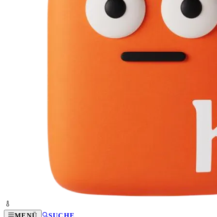
MENÜ
SUCHE