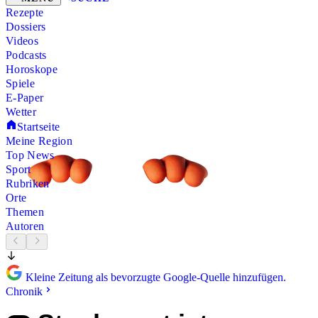
Rezepte
Dossiers
Videos
Podcasts
Horoskope
Spiele
E-Paper
Wetter
Startseite
Meine Region
Top News
Sport
Rubriken
Orte
Themen
Autoren
Kleine Zeitung als bevorzugte Google-Quelle hinzufügen.
Chronik