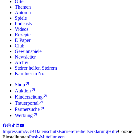
Orte
Themen
Autoren
Spiele
Podcasts
Videos
Rezepte
E-Paper
Club
Gewinnspiele
Newsletter
Archiv
Steirer helfen Steirern
Kärntner in Not
Shop
Auktion
Kinderzeitung
Trauerportal
Partnersuche
Werbung
Impressum
AGB
Datenschutz
Barrierefreiheitserklärung
Hilfe
Cookie-
Einstellungen
Push-Mitteilungen