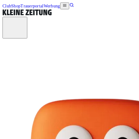
Club
Shop
Trauerportal
Werbung