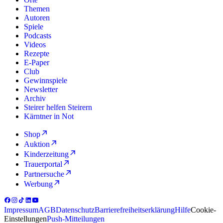
Themen
Autoren
Spiele
Podcasts
Videos
Rezepte
E-Paper
Club
Gewinnspiele
Newsletter
Archiv
Steirer helfen Steirern
Kärntner in Not
Shop
Auktion
Kinderzeitung
Trauerportal
Partnersuche
Werbung
Impressum
AGB
Datenschutz
Barrierefreiheitserklärung
Hilfe
Cookie-
Einstellungen
Push-Mitteilungen