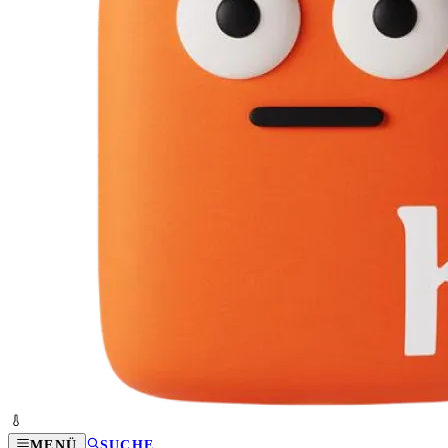
MENÜ
SUCHE