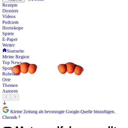
Rezepte
Dossiers
Videos
Podcasts
Horoskope
Spiele
E-Paper
Wetter
Startseite
Meine Region
Top News
Sport
Rubriken
Orte
Themen
Autoren
Kleine Zeitung als bevorzugte Google-Quelle hinzufügen.
Chronik