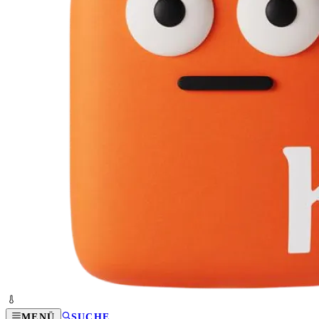
MENÜ
SUCHE