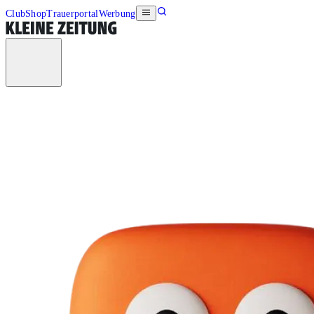
Club
Shop
Trauerportal
Werbung