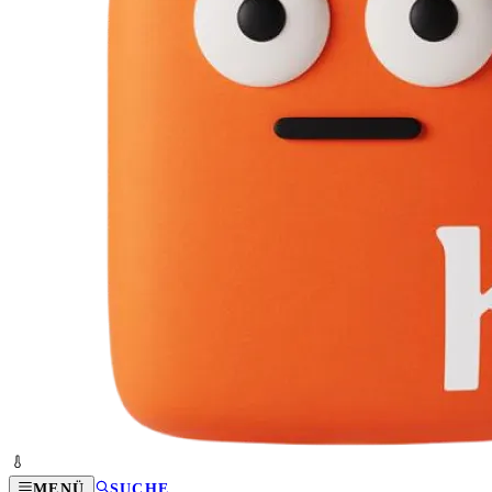
MENÜ
SUCHE