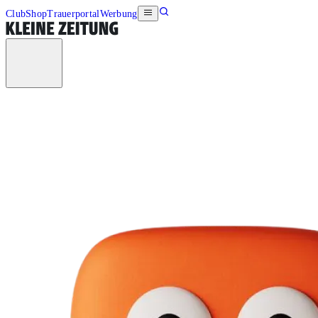
Club
Shop
Trauerportal
Werbung