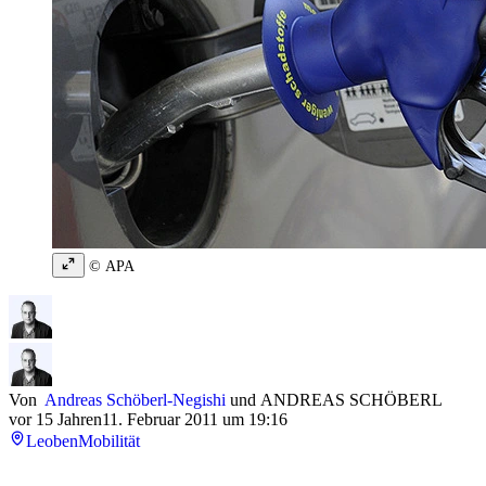
© APA
Von
Andreas Schöberl-Negishi
und
ANDREAS SCHÖBERL
vor 15 Jahren
11. Februar 2011 um 19:16
Leoben
Mobilität