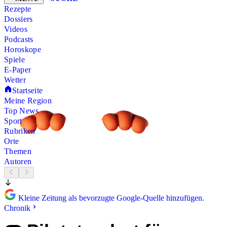
Rezepte
Dossiers
Videos
Podcasts
Horoskope
Spiele
E-Paper
Wetter
Startseite
Meine Region
Top News
Sport
Rubriken
Orte
Themen
Autoren
Kleine Zeitung als bevorzugte Google-Quelle hinzufügen.
Chronik