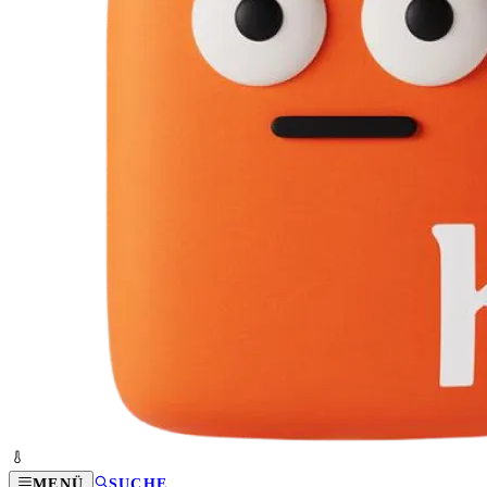
MENÜ
SUCHE