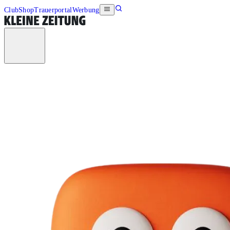
Club
Shop
Trauerportal
Werbung