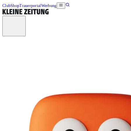
Club
Shop
Trauerportal
Werbung