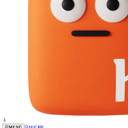
MENÜ
SUCHE