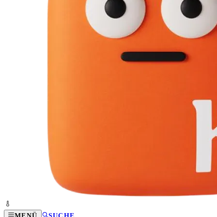
MENÜ
SUCHE