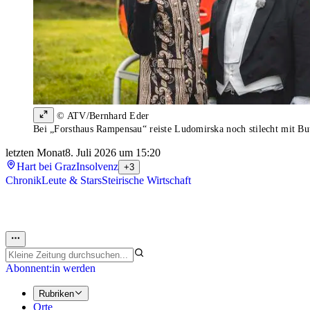
© ATV/Bernhard Eder
Bei „Forsthaus Rampensau“ reiste Ludomirska noch stilecht mit Bu
letzten Monat
8. Juli 2026 um 15:20
Hart bei Graz
Insolvenz
+3
Chronik
Leute & Stars
Steirische Wirtschaft
Abonnent:in werden
Rubriken
Orte