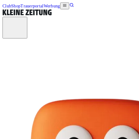
Club
Shop
Trauerportal
Werbung