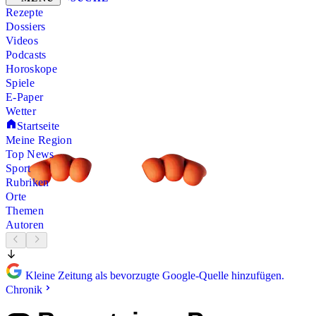
Rezepte
Dossiers
Videos
Podcasts
Horoskope
Spiele
E-Paper
Wetter
Startseite
Meine Region
Top News
Sport
Rubriken
Orte
Themen
Autoren
Kleine Zeitung als bevorzugte Google-Quelle hinzufügen.
Chronik