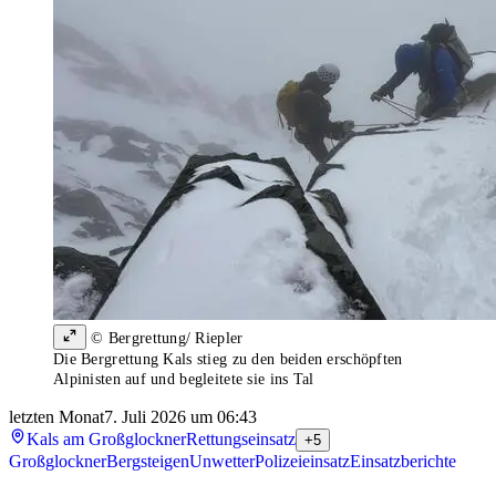
© Bergrettung/ Riepler
Die Bergrettung Kals stieg zu den beiden erschöpften
Alpinisten auf und begleitete sie ins Tal
letzten Monat
7. Juli 2026 um 06:43
Kals am Großglockner
Rettungseinsatz
+5
Großglockner
Bergsteigen
Unwetter
Polizeieinsatz
Einsatzberichte