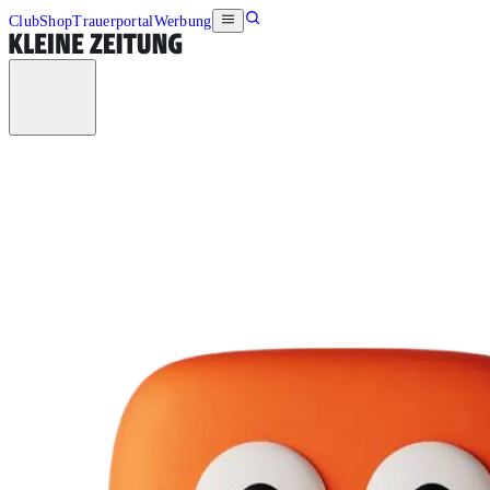
Club
Shop
Trauerportal
Werbung