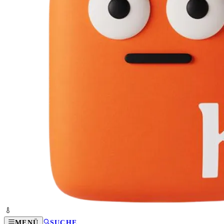
MENÜ
SUCHE