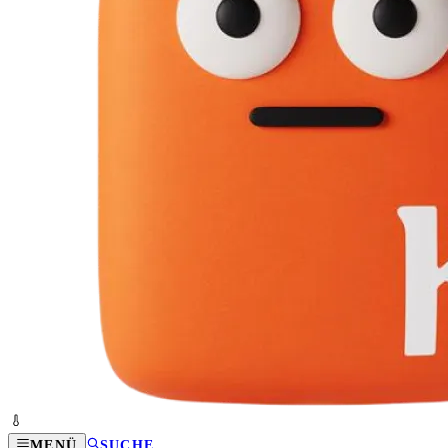
MENÜ
SUCHE