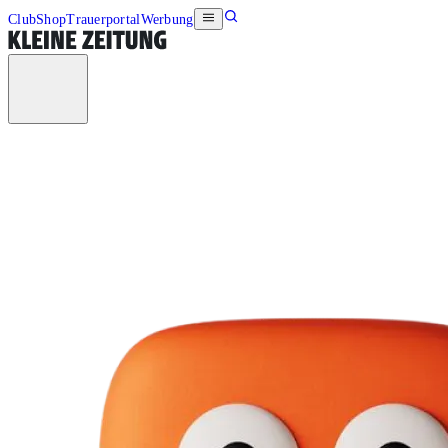
Club
Shop
Trauerportal
Werbung