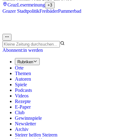
Graz
Lesermeinung
+3
Grazer Stadtpolitik
Freibäder
Pammerbad
Abonnent:in werden
Rubriken
Orte
Themen
Autoren
Spiele
Podcasts
Videos
Rezepte
E-Paper
Club
Gewinnspiele
Newsletter
Archiv
Steirer helfen Steirern