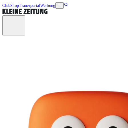
Club
Shop
Trauerportal
Werbung