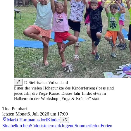
© Steirisches Vulkanland
Einer der vielen Höhepunkte des Kinderferien(s)pass sind
jedes Jahr die Yoga-Kurse. Dieses Jahr findet etwa in
Halbenrain der Workshop „Yoga & Kräuter“ statt
Tina Peinhart
letzten Monat
6. Juli 2026 um 17:00
Markt Hartmannsdorf
Kinder
+5
Sinabelkirchen
Südoststeiermark
Jugend
Sommerferien
Ferien