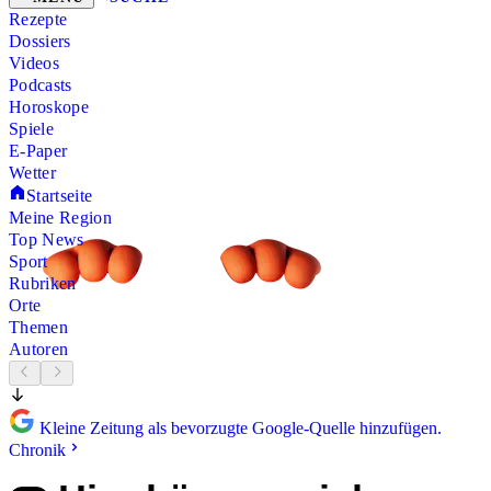
Rezepte
Dossiers
Videos
Podcasts
Horoskope
Spiele
E-Paper
Wetter
Startseite
Meine Region
Top News
Sport
Rubriken
Orte
Themen
Autoren
Kleine Zeitung als bevorzugte Google-Quelle hinzufügen.
Chronik