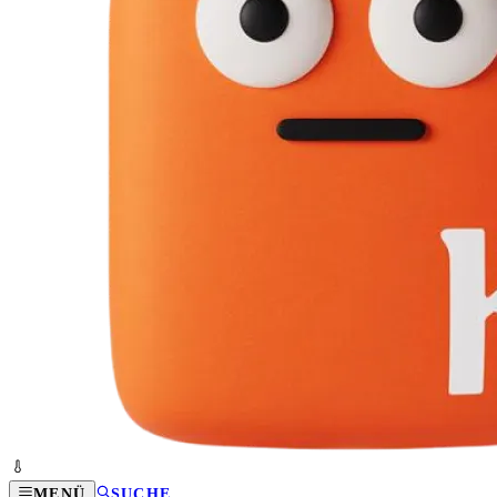
MENÜ
SUCHE