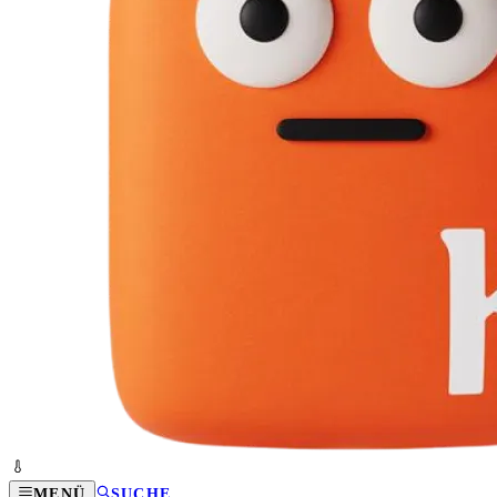
MENÜ
SUCHE