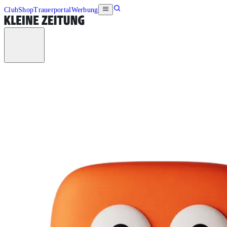
Club
Shop
Trauerportal
Werbung