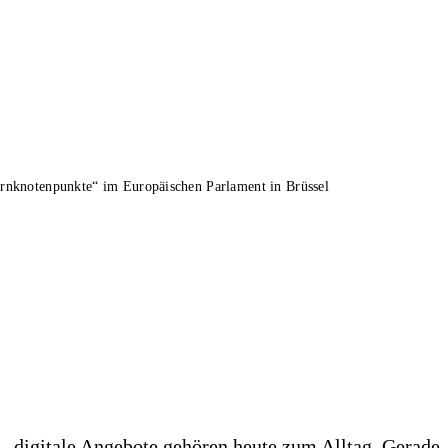
ernknotenpunkte“ im Europäischen Parlament in Brüssel
 – digitale Angebote gehören heute zum Alltag. Gerade