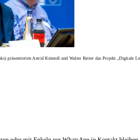
) präsentierten Astrid Kniendl und Walter Reiter das Projekt „Digitale L
tzen oder mit Enkeln per WhatsApp in Kontakt bleiben