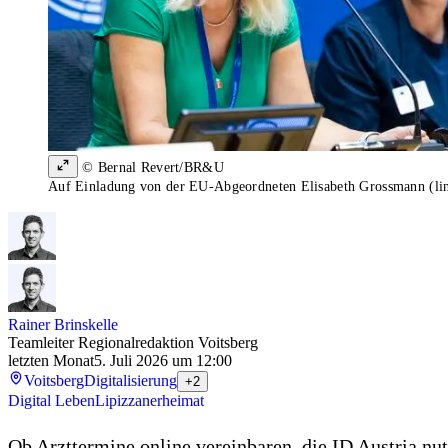
© Bernal Revert/BR&U
Auf Einladung von der EU-Abgeordneten Elisabeth Grossmann (links
Rainer Brinskelle
Teamleiter Regionalredaktion Voitsberg
letzten Monat
5. Juli 2026 um 12:00
Voitsberg
Digitalisierung
+2
Digital Leben
Lipizzanerheimat
Ob Arzttermine online vereinbaren, die ID Austria nu