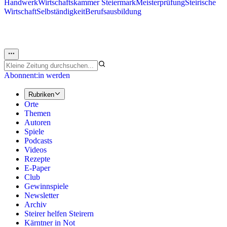
Handwerk
Wirtschaftskammer Steiermark
Meisterprüfung
Steirische
Wirtschaft
Selbständigkeit
Berufsausbildung
Abonnent:in werden
Rubriken
Orte
Themen
Autoren
Spiele
Podcasts
Videos
Rezepte
E-Paper
Club
Gewinnspiele
Newsletter
Archiv
Steirer helfen Steirern
Kärntner in Not