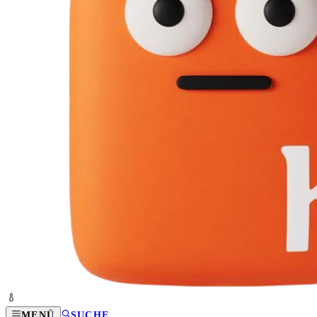
MENÜ
SUCHE