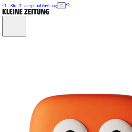
Club
Shop
Trauerportal
Werbung