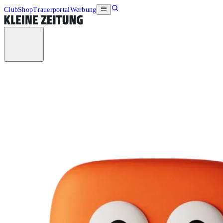
Club
Shop
Trauerportal
Werbung