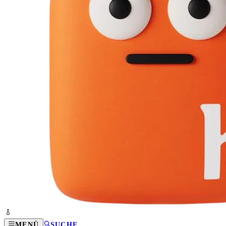
MENÜ
SUCHE