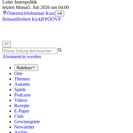
Leiter Innenpolitik
letzten Monat
5. Juli 2026 um 04:00
Österreich
Sebastian Kurz
+4
Brüssel
Herbert Kickl
FPÖ
ÖVP
Abonnent:in werden
Rubriken
Orte
Themen
Autoren
Spiele
Podcasts
Videos
Rezepte
E-Paper
Club
Gewinnspiele
Newsletter
Archiv