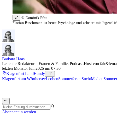
© Dominik Pfau
Florian Buschmann ist heute Psychologe und arbeitet mit Jugendlic
Barbara Haas
Leitende Redakteurin Frauen & Familie, Podcast-Host von fair&fema
letzten Monat
5. Juli 2026 um 07:30
Klagenfurt Land
Handy
+11
Klagenfurt am Wörthersee
Leoben
Sommerferien
Sucht
Medien
Somme
Abonnent:in werden