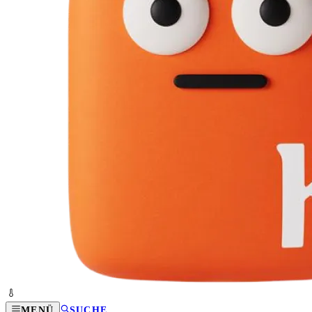
MENÜ
SUCHE