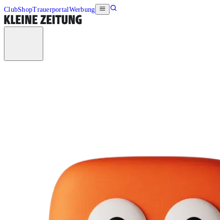
Club
Shop
Trauerportal
Werbung