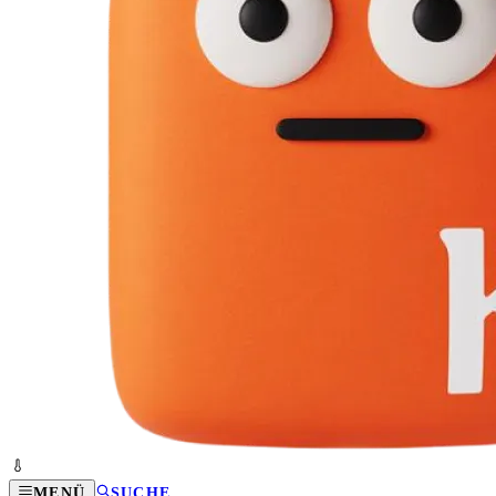
MENÜ
SUCHE