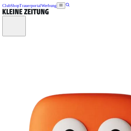
Club
Shop
Trauerportal
Werbung