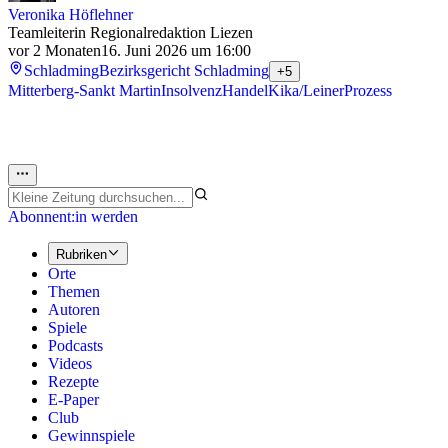
Veronika Höflehner
Teamleiterin Regionalredaktion Liezen
vor 2 Monaten
16. Juni 2026 um 16:00
Schladming
Bezirksgericht Schladming
+5
Mitterberg-Sankt Martin
Insolvenz
Handel
Kika/Leiner
Prozess
Abonnent:in werden
Rubriken
Orte
Themen
Autoren
Spiele
Podcasts
Videos
Rezepte
E-Paper
Club
Gewinnspiele