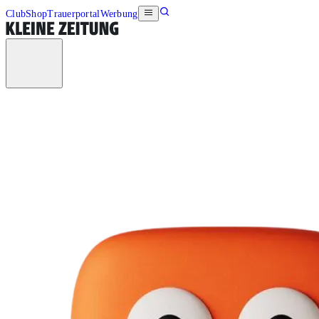
Club
Shop
Trauerportal
Werbung