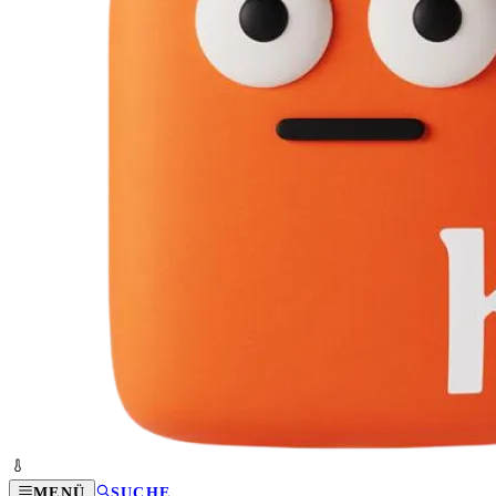
MENÜ
SUCHE