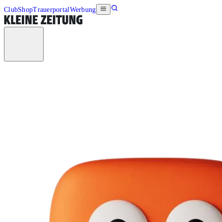
Club
Shop
Trauerportal
Werbung