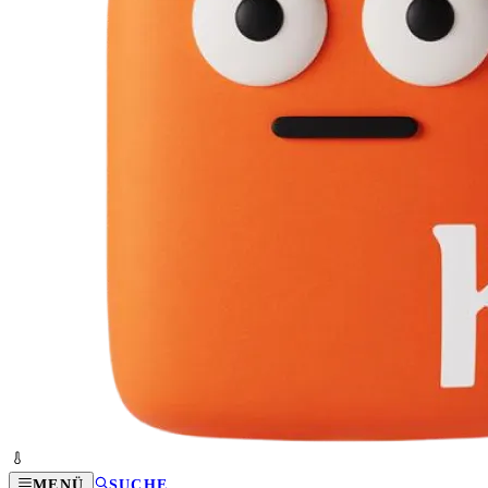
MENÜ
SUCHE