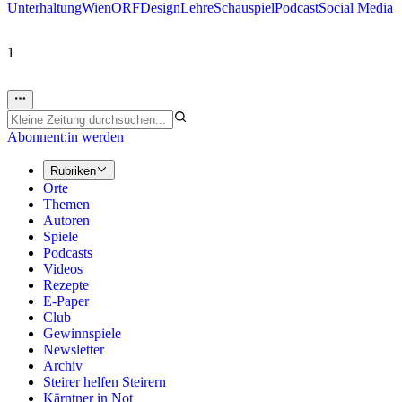
Unterhaltung
Wien
ORF
Design
Lehre
Schauspiel
Podcast
Social Media
1
Abonnent:in werden
Rubriken
Orte
Themen
Autoren
Spiele
Podcasts
Videos
Rezepte
E-Paper
Club
Gewinnspiele
Newsletter
Archiv
Steirer helfen Steirern
Kärntner in Not