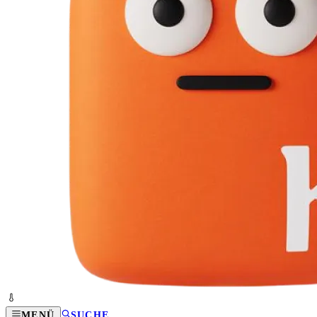
MENÜ
SUCHE