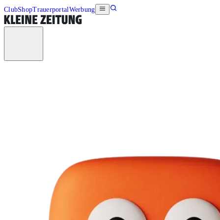
Club
Shop
Trauerportal
Werbung