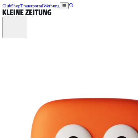
Club
Shop
Trauerportal
Werbung