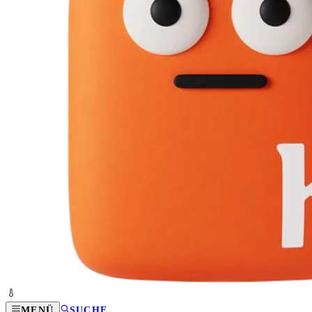
MENÜ
SUCHE