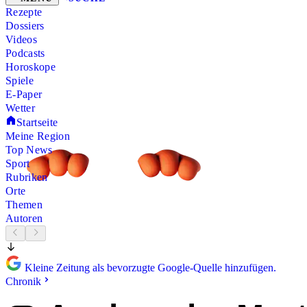
Rezepte
Dossiers
Videos
Podcasts
Horoskope
Spiele
E-Paper
Wetter
Startseite
Meine Region
Top News
Sport
Rubriken
Orte
Themen
Autoren
Kleine Zeitung als bevorzugte Google-Quelle hinzufügen.
Chronik