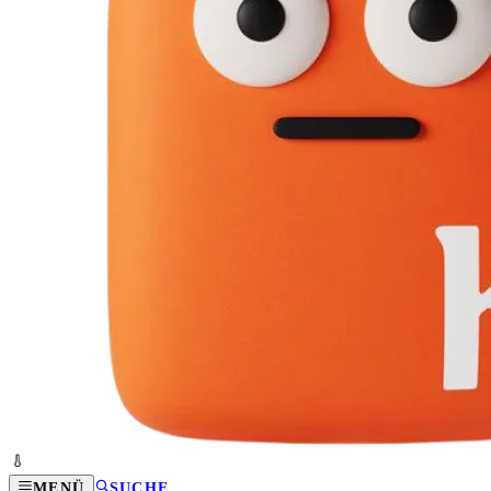
MENÜ
SUCHE