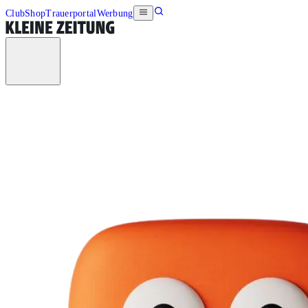
Club
Shop
Trauerportal
Werbung