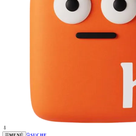
MENÜ
SUCHE