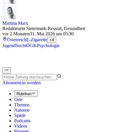
Martina Marx
Redakteurin Steiermark-Ressort, Gesundheit
vor 2 Monaten
31. Mai 2026 um 05:30
Österreich
E-Zigarette
+4
Jugend
Sucht
ÖGK
Psychologie
Abonnent:in werden
Rubriken
Orte
Themen
Autoren
Spiele
Podcasts
Videos
Rezepte