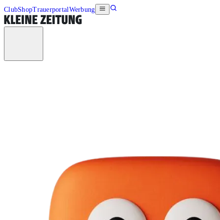
Club
Shop
Trauerportal
Werbung