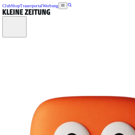
Club
Shop
Trauerportal
Werbung