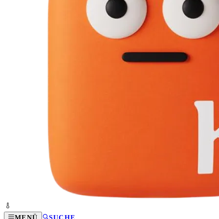
MENÜ
SUCHE