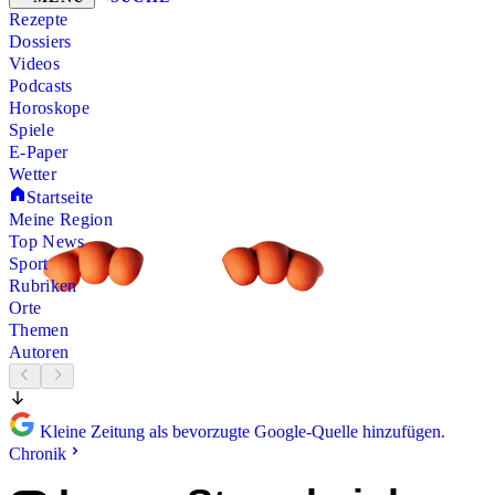
Rezepte
Dossiers
Videos
Podcasts
Horoskope
Spiele
E-Paper
Wetter
Startseite
Meine Region
Top News
Sport
Rubriken
Orte
Themen
Autoren
Kleine Zeitung als bevorzugte Google-Quelle hinzufügen.
Chronik