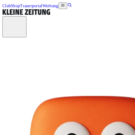
Club
Shop
Trauerportal
Werbung