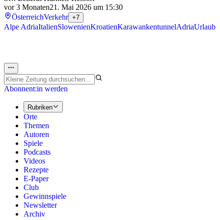
vor 3 Monaten
21. Mai 2026 um 15:30
Österreich
Verkehr
+7
Alpe Adria
Italien
Slowenien
Kroatien
Karawankentunnel
Adria
Urlaub
Abonnent:in werden
Rubriken
Orte
Themen
Autoren
Spiele
Podcasts
Videos
Rezepte
E-Paper
Club
Gewinnspiele
Newsletter
Archiv