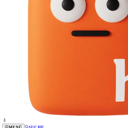
MENÜ
SUCHE