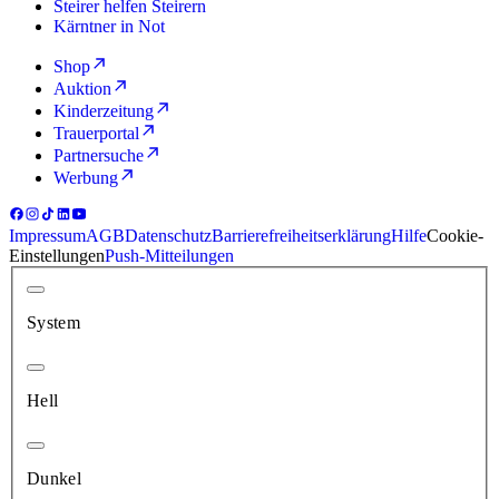
Steirer helfen Steirern
Kärntner in Not
Shop
Auktion
Kinderzeitung
Trauerportal
Partnersuche
Werbung
Impressum
AGB
Datenschutz
Barrierefreiheitserklärung
Hilfe
Cookie-
Einstellungen
Push-Mitteilungen
System
Hell
Dunkel